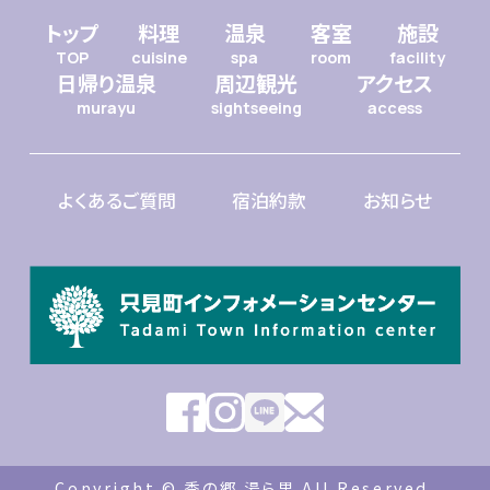
トップ
料理
温泉
客室
施設
TOP
cuisine
spa
room
facility
日帰り温泉
周辺観光
アクセス
murayu
sightseeing
access
よくあるご質問
宿泊約款
お知らせ
Copyright © 季の郷 湯ら里 All Reserved.